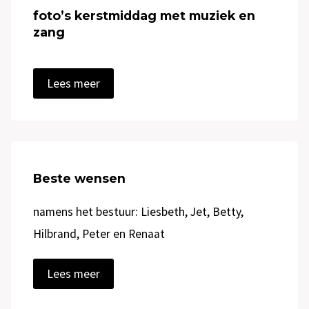
e
l
r
foto’s kerstmiddag met muziek en
r
t
s
zang
m
i
k
i
j
r
d
d
a
f
Lees meer
d
n
o
a
s
t
g
m
o
(
a
’
t
k
s
o
e
Beste wensen
k
o
n
e
n
namens het bestuur: Liesbeth, Jet, Betty,
r
H
s
Hilbrand, Peter en Renaat
e
t
r
m
m
B
Lees meer
i
a
e
d
n
s