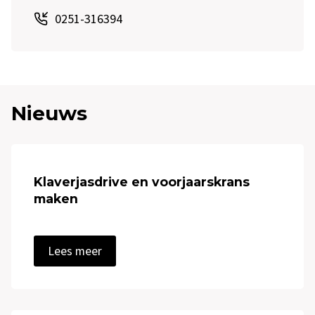
0251-316394
Nieuws
Klaverjasdrive en voorjaarskrans
maken
K
Lees meer
l
a
v