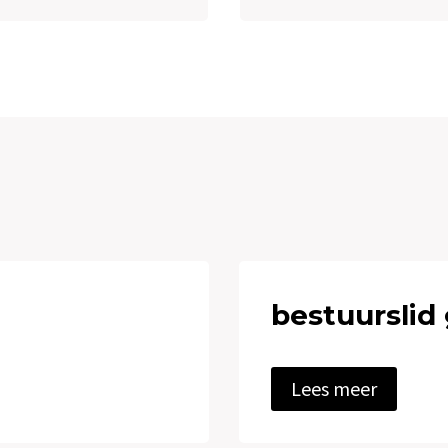
bestuurslid
b
Lees meer
e
s