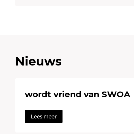
Nieuws
wordt vriend van SWOA
w
Lees meer
o
r