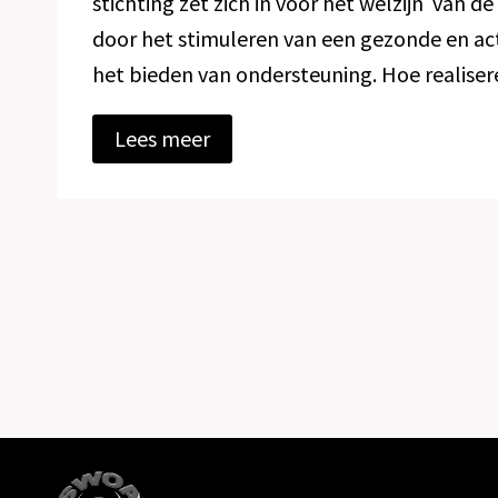
stichting zet zich in voor het welzijn van d
l
door het stimuleren van een gezonde en acti
t
j
het bieden van ondersteuning. Hoe realis
e
d
r
Lees meer
e
e
k
a
j
c
e
t
B
i
e
S
E
W
O
R
A
o
p
I
b