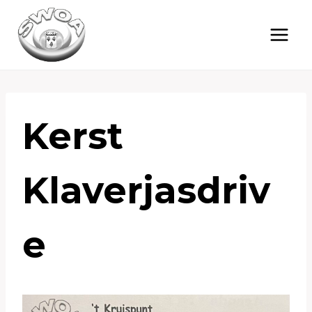
Doorgaan
naar
inhoud
Kerst
Klaverjasdriv
E