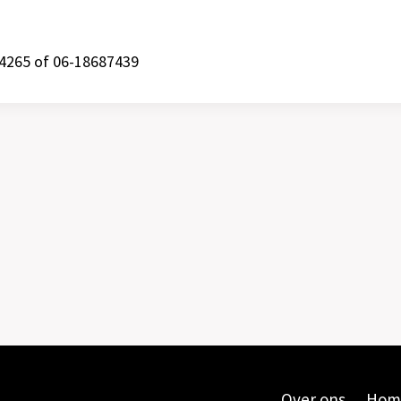
864265 of 06-18687439
Over ons
Hom